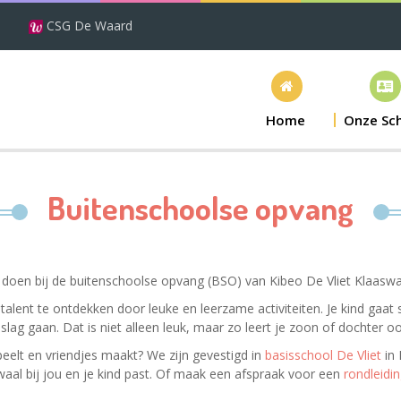
CSG De Waard
Home
Onze Sc
Buitenschoolse opvang
 te doen bij de buitenschoolse opvang (BSO) van Kibeo De Vliet Klaaswa
ar talent te ontdekken door leuke en leerzame activiteiten. Je kind ga
ag gaan. Dat is niet alleen leuk, maar zo leert je zoon of dochter 
peelt en vriendjes maakt? We zijn gevestigd in
basisschool De Vliet
in 
waal bij jou en je kind past. Of maak een afspraak voor een
rondleidi