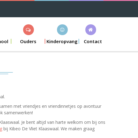
hool
Ouders
Kinderopvang
Contact
al.
at samen met vriendjes en vriendinnetjes op avontuur
ook samenwerken!
Klaaswaal. Je bent altijd van harte welkom om bij ons
ng
bij Kibeo De Vliet Klaaswaal. We maken graag