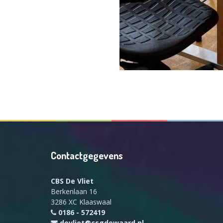
Contactgegevens
CBS De Vliet
Berkenlaan 16
3286 XC Klaaswaal
0186 - 572419
devliet@csgdewaard.nl