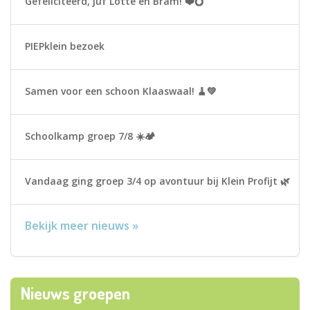
Gefeliciteerd, juf Lotte en Bram! ❤️💍
PIEPklein bezoek
Samen voor een schoon Klaaswaal! 🧹💚
Schoolkamp groep 7/8 ☀️🏕
Vandaag ging groep 3/4 op avontuur bij Klein Profijt 🌿
Bekijk meer nieuws »
Nieuws groepen