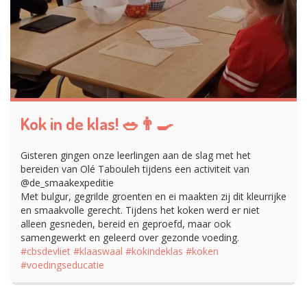
Kok in de klas! 🥗👨‍🍳
Gisteren gingen onze leerlingen aan de slag met het
bereiden van Olé Tabouleh tijdens een activiteit van
@de_smaakexpeditie
Met bulgur, gegrilde groenten en ei maakten zij dit kleurrijke
en smaakvolle gerecht. Tijdens het koken werd er niet
alleen gesneden, bereid en geproefd, maar ook
samengewerkt en geleerd over gezonde voeding.
#cbsdevliet
#klaaswaal
#kokindeklas
#koken
#voedingseducatie